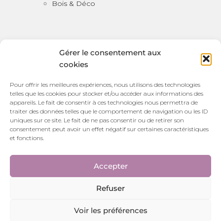
Bois & Déco
Gérer le consentement aux
cookies
Bois & Déco
Pour offrir les meilleures expériences, nous utilisons des technologies
telles que les cookies pour stocker et/ou accéder aux informations des
100 bis Rue Victor Watremez,
appareils. Le fait de consentir à ces technologies nous permettra de
traiter des données telles que le comportement de navigation ou les ID
59157 Beauvois en Cambrésis
uniques sur ce site. Le fait de ne pas consentir ou de retirer son
HORAIRES D’OUVERTURE:
consentement peut avoir un effet négatif sur certaines caractéristiques
et fonctions.
Du mardi au samedi de 14:00 à 18:45
Suivez nous sur les réseaux sociaux
Accepter
Refuser
Voir les préférences