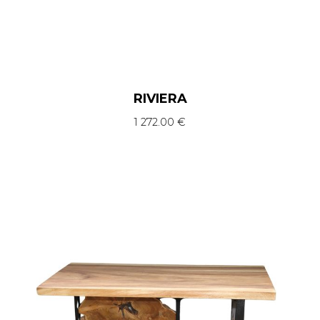
RIVIERA
1 272.00
€