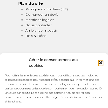
Plan du site
Politique de cookies (UE)
Demander un devis
Mentions légales
Nous contacter
Ambiance magasin
Bois & Déco
Gérer le consentement aux
cookies
Bois & Déco
Pour offrir les meilleures expériences, nous utilisons des technologies
telles que les cookies pour stocker et/ou accéder aux informations des
100 bis Rue Victor Watremez,
appareils. Le fait de consentir à ces technologies nous permettra de
traiter des données telles que le comportement de navigation ou les ID
59157 Beauvois en Cambrésis
uniques sur ce site. Le fait de ne pas consentir ou de retirer son
HORAIRES D’OUVERTURE:
consentement peut avoir un effet négatif sur certaines caractéristiques
et fonctions.
Du mardi au samedi de 14:00 à 18:45