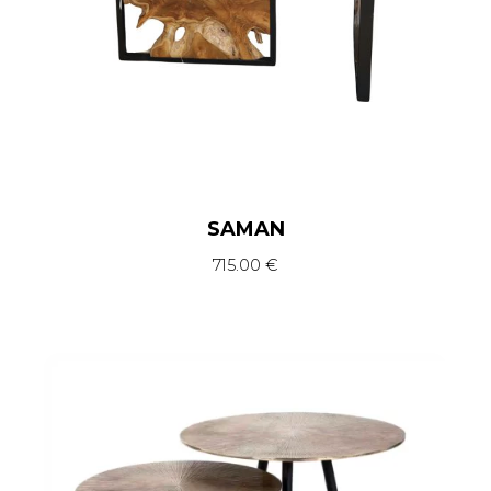
SAMAN
715.00
€