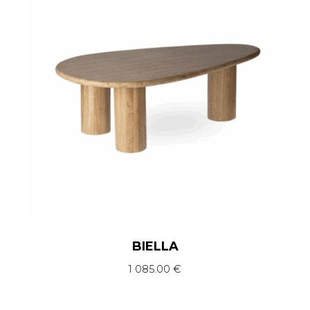
BIELLA
1 085.00
€