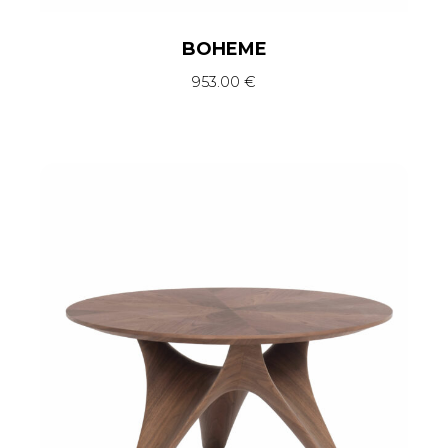
BOHEME
953.00
€