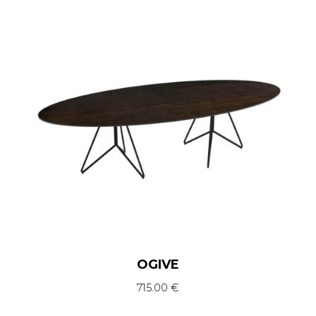
OGIVE
715.00
€