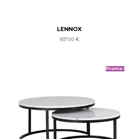
LENNOX
937.00
€
Promo !