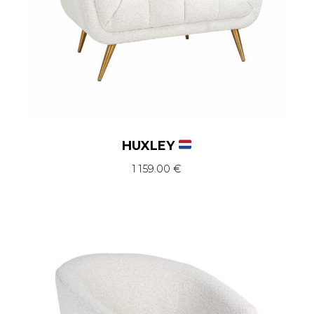
HUXLEY
1 159.00
€