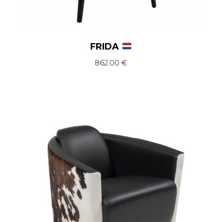
FRIDA
862.00
€