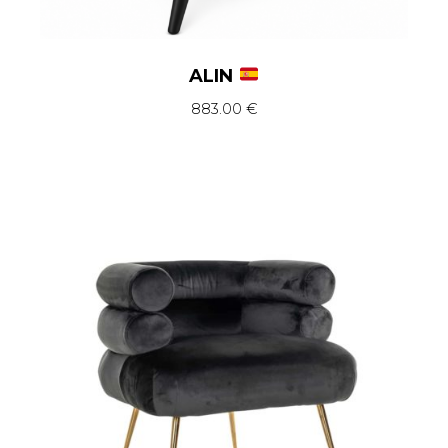
ALIN
883.00
€