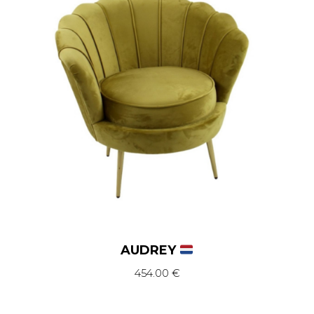
AUDREY
454.00
€