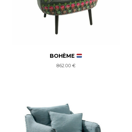
BOHÈME
862.00
€