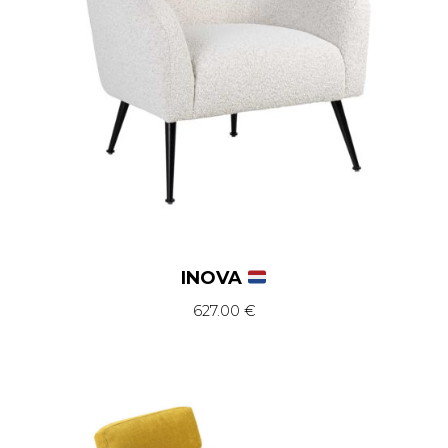
INOVA
627.00
€