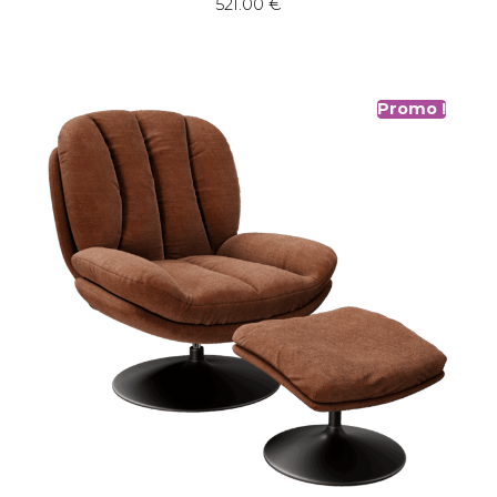
521.00
€
Promo !