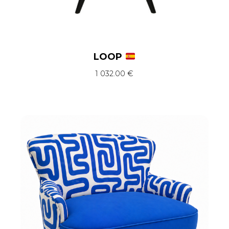
LOOP
1 032.00
€