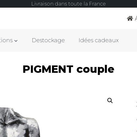
Livraison dans toute la France
tions
Destockage
Idées cadeaux
PIGMENT couple