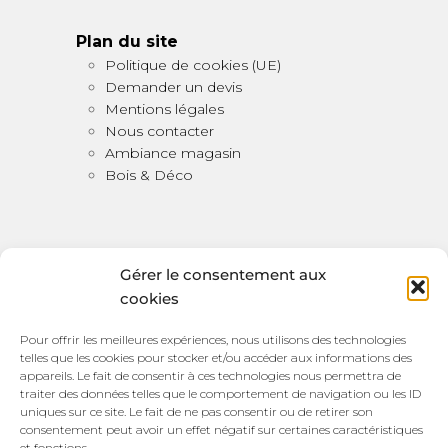
Plan du site
Politique de cookies (UE)
Demander un devis
Mentions légales
Nous contacter
Ambiance magasin
Bois & Déco
Gérer le consentement aux
cookies
Bois & Déco
Pour offrir les meilleures expériences, nous utilisons des technologies
telles que les cookies pour stocker et/ou accéder aux informations des
100 bis Rue Victor Watremez,
appareils. Le fait de consentir à ces technologies nous permettra de
traiter des données telles que le comportement de navigation ou les ID
59157 Beauvois en Cambrésis
uniques sur ce site. Le fait de ne pas consentir ou de retirer son
HORAIRES D’OUVERTURE:
consentement peut avoir un effet négatif sur certaines caractéristiques
et fonctions.