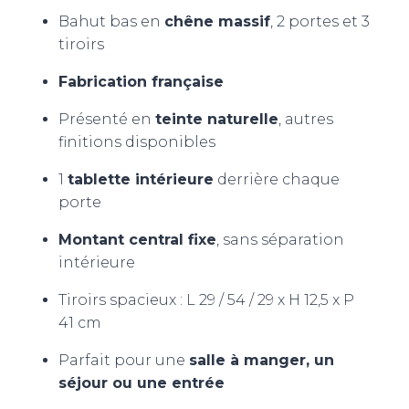
Bahut bas en
chêne massif
, 2 portes et 3
tiroirs
Fabrication française
Présenté en
teinte naturelle
, autres
finitions disponibles
1
tablette intérieure
derrière chaque
porte
Montant central fixe
, sans séparation
intérieure
Tiroirs spacieux : L 29 / 54 / 29 x H 12,5 x P
41 cm
Parfait pour une
salle à manger, un
séjour ou une entrée