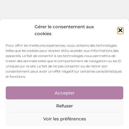
Gérer le consentement aux
cookies
Bois & Déco
Pour offrir les meilleures expériences, nous utilisons des technologies
telles que les cookies pour stocker et/ou accéder aux informations des
100 bis Rue Victor Watremez,
appareils. Le fait de consentir à ces technologies nous permettra de
traiter des données telles que le comportement de navigation ou les ID
59157 Beauvois en Cambrésis
uniques sur ce site. Le fait de ne pas consentir ou de retirer son
HORAIRES D’OUVERTURE:
consentement peut avoir un effet négatif sur certaines caractéristiques
et fonctions.
Du mardi au samedi de 14:00 à 18:45
Suivez nous sur les réseaux sociaux
Accepter
Refuser
Voir les préférences
© 2025 Meubles Gibaud
– Tous droits réservés |
Mentions légales
|
Politique