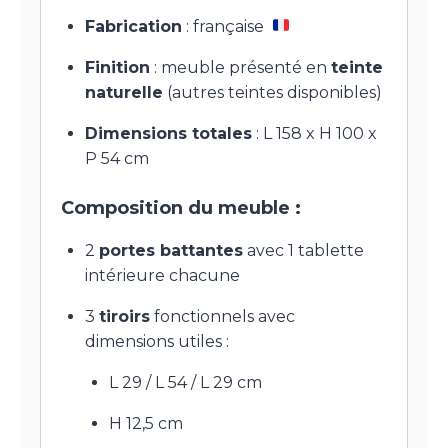
Fabrication
: française
Finition
: meuble présenté en
teinte
naturelle
(autres teintes disponibles)
Dimensions totales
: L 158 x H 100 x
P 54 cm
Composition du meuble :
2
portes battantes
avec 1 tablette
intérieure chacune
3
tiroirs
fonctionnels avec
dimensions utiles :
L 29 / L 54 / L 29 cm
H 12,5 cm