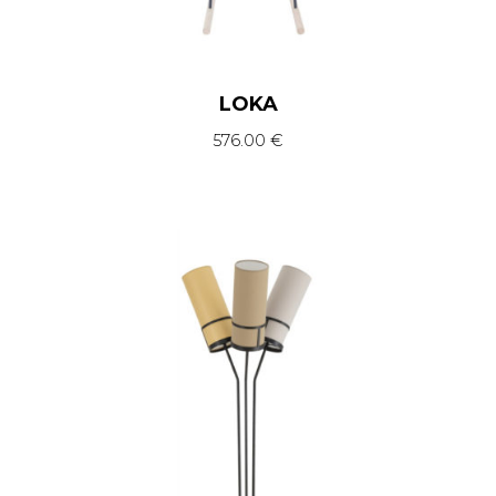
LOKA
576.00
€