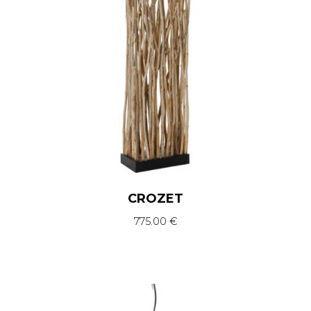
CROZET
775.00
€