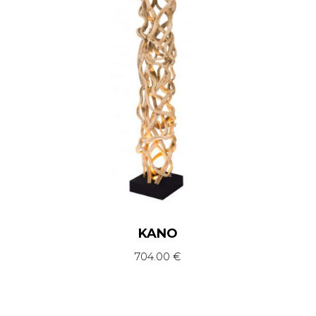
KANO
704.00
€