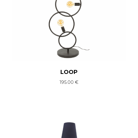
LOOP
195.00
€