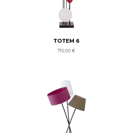
TOTEM 6
715.00
€