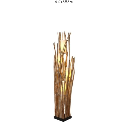
924.00
€