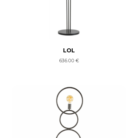
LOL
636.00
€