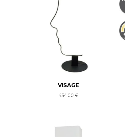
VISAGE
454.00
€