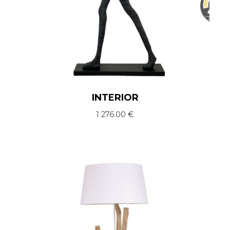
INTERIOR
1 276.00
€