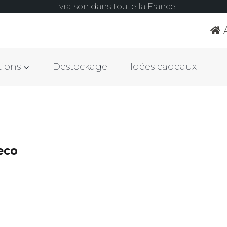
Livraison dans toute la France
tions
Destockage
Idées cadeaux
eco